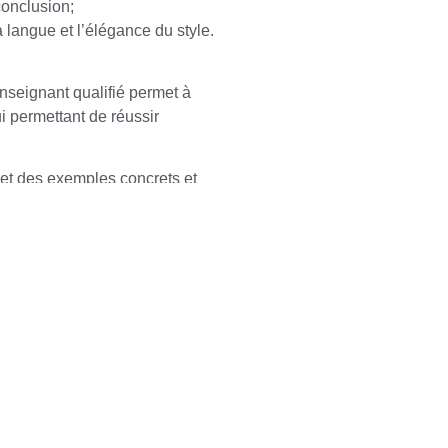
conclusion;
a langue et l’élégance du style.
nseignant qualifié permet à
i permettant de réussir
et des exemples concrets et
tude des principaux sujets
s.
ons sur nos cours et nos forfait