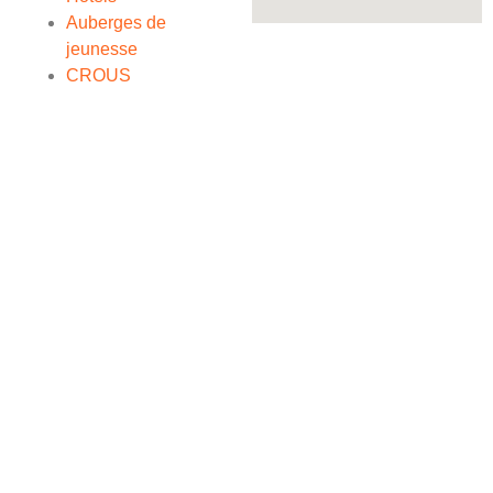
Auberges de
jeunesse
CROUS
Suivre sa Prépa au concours
Contrôleur des Douanes et
découvrir Toulouse
Préparez votre concours Contrôleur des Douanes tout en
découvrant la ville de Toulouse !
Actualités Toulouse
Site officiel Toulouse